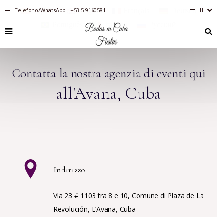
IT
Telefono/WhatsApp : +53 5 9160581
Español
English
Français
Deutsch
Português
Italiano
Русский
RU
PT-
BR
FR
Contatta la nostra agenzia di eventi qui
ES
EN
all'Avana, Cuba
DE
Indirizzo
Via 23 # 1103 tra 8 e 10, Comune di Plaza de La
Revolución, L’Avana, Cuba