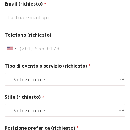
Email (richiesto)
*
p
Telefono (richiesto)
r
e
f
U
e
r
n
i
Tipo di evento o servizio (richiesto)
*
i
t
a
t
N
e
u
m
d
e
Stile (richiesto)
*
S
r
o
t
(
a
r
i
t
Posizione preferita (richiesto)
*
c