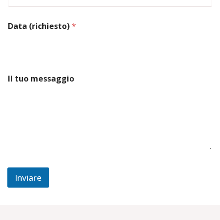
e
r
i
Data (richiesto)
*
t
a
I
l
*
Il tuo messaggio
Inviare