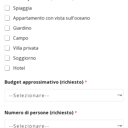
e
h
Spiaggia
i
s
e
Appartamento con vista sull'oceano
+
s
t
1
Giardino
o
)
Campo
Villa privata
Soggiorno
Hotel
Budget approssimativo (richiesto)
*
p
Numero di persone (richiesto)
*
r
e
f