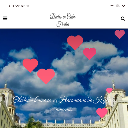
RU
+53 5 9160581
Русский
PT-
BR
IT
FR
ES
EN
DE
Свадьбы в отеле «Насьональ де Куба».
пакеты