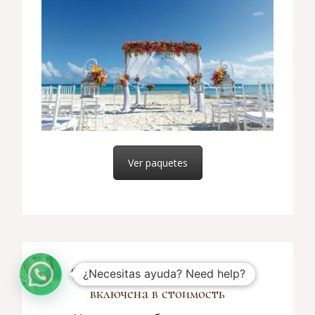
Ver paquetes
Свадьба с медовым месяцем
¿Necesitas ayuda? Need help?
включена в стоимость
Наши свадебные пакеты,