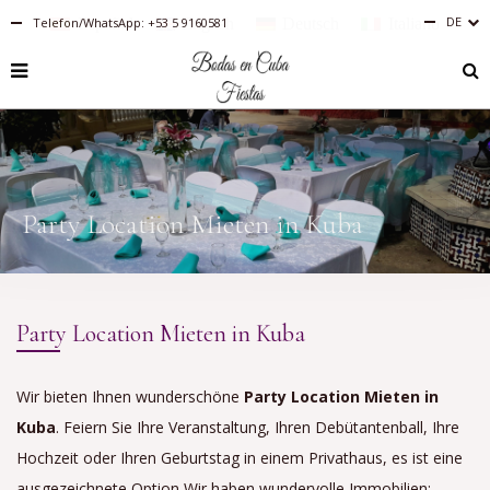
DE
Telefon/WhatsApp: +53 5 9160581
Español
English
Deutsch
Italiano
RU
PT-
BR
IT
FR
ES
EN
Party Location Mieten in Kuba
Party Location Mieten in Kuba
Wir bieten Ihnen wunderschöne
Party Location Mieten in
Kuba
. Feiern Sie Ihre Veranstaltung, Ihren Debütantenball, Ihre
Hochzeit oder Ihren Geburtstag in einem Privathaus, es ist eine
ausgezeichnete Option Wir haben wundervolle Immobilien: