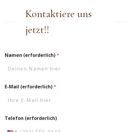
Kontaktiere uns
jetzt!!
*
Namen (erforderlich)
*
T
e
l
e
f
(
o
E-Mail (erforderlich)
*
e
n
r
N
f
a
o
m
r
e
d
n
Telefon (erforderlich)
e
r