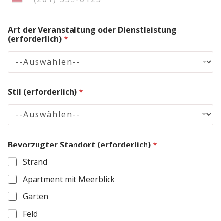
l
U
i
n
c
h
Art der Veranstaltung oder Dienstleistung
i
)
(erforderlich)
*
t
E
-
e
M
d
a
i
S
Stil (erforderlich)
*
l
t
A
n
a
z
t
a
h
e
Bevorzugter Standort (erforderlich)
*
l
s
Strand
+
Apartment mit Meerblick
1
Garten
Feld