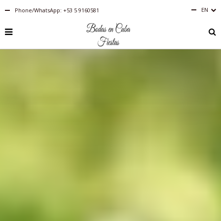
EN
Phone/WhatsApp: +53 5 9160581
Español
English
RU
PT-
BR
IT
FR
ES
DE