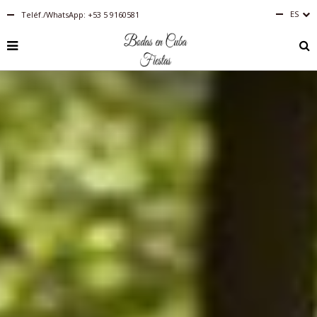
ES
Teléf./WhatsApp: +53 5 9160581
Español
RU
PT-
BR
IT
FR
EN
DE