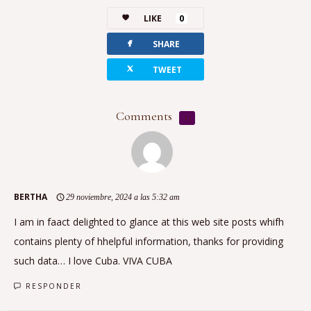
LIKE
0
facebook
SHARE
twitterbird
TWEET
Comments
13
BERTHA
29 noviembre, 2024 a las 5:32 am
I am in faact delighted to glance at this web site posts whifh
contains plenty of hhelpful information, thanks for providing
such data… I love Cuba. VIVA CUBA
RESPONDER