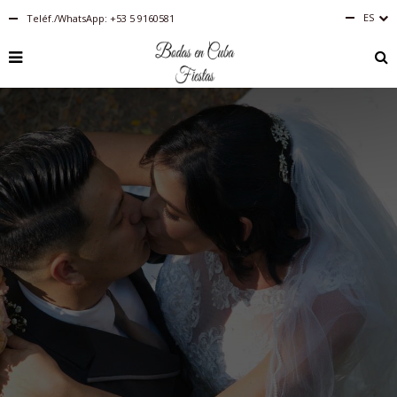
ES
Teléf./WhatsApp: +53 5 9160581
Español
RU
PT-
BR
IT
FR
EN
DE