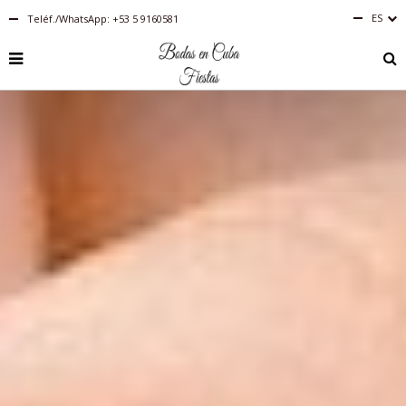
ES
Teléf./WhatsApp: +53 5 9160581
Español
RU
PT-
BR
IT
FR
EN
DE