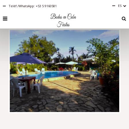
ES
Teléf./WhatsApp: +53 5 9160581
Español
RU
PT-
BR
IT
FR
EN
DE