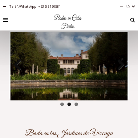
ES
Teléf./WhatsApp: +53 5 9160581
Español
RU
PT-
BR
IT
FR
EN
DE
Previous
Next
Boda en los Jardines de Vizcaya