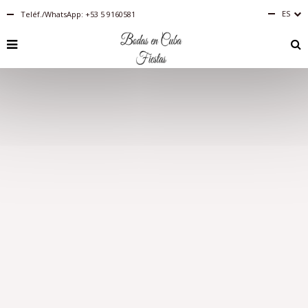
ES
Teléf./WhatsApp: +53 5 9160581
Español
English
RU
PT-
BR
IT
FR
EN
DE