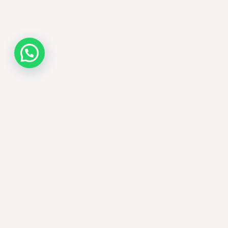
¿Necesitas ayuda? Need help?
Plan Confort
Cantidad de invitados: 30
(máximo)
Organizador experto en bodas
Check in privado con coctel de
bienvenida para los novios y sus
invitados