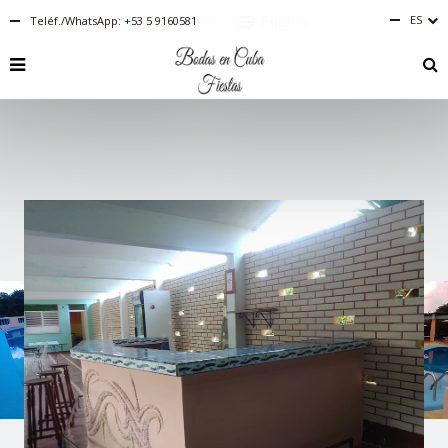
ES
Teléf./WhatsApp: +53 5 9160581
Español
English
RU
PT-
BR
IT
FR
EN
DE