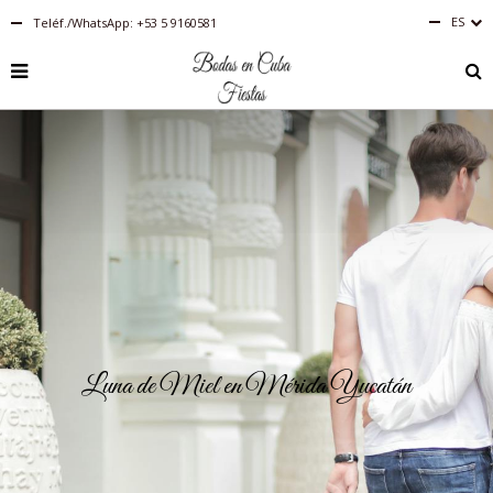
ES
Teléf./WhatsApp: +53 5 9160581
Español
English
RU
PT-
BR
IT
FR
EN
DE
Luna de Miel en Mérida Yucatán